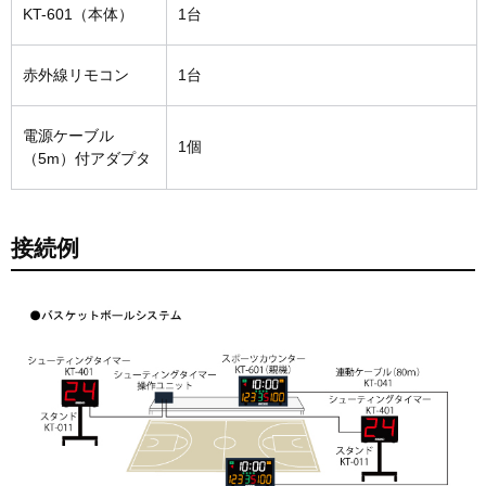
KT-601（本体）
1台
赤外線リモコン
1台
電源ケーブル
1個
（5m）付アダプタ
接続例