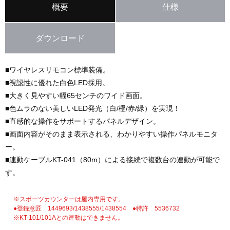
概要
仕様
ダウンロード
■ワイヤレスリモコン標準装備。
■視認性に優れた白色LED採用。
■大きく見やすい幅65センチのワイド画面。
■色ムラのない美しいLED発光（白/橙/赤/緑）を実現！
■直感的な操作をサポートするパネルデザイン。
■画面内容がそのまま表示される、わかりやすい操作パネルモニタ
ー。
■連動ケーブルKT-041（80m）による接続で複数台の連動が可能で
す。
※スポーツカウンターは屋内専用です。
●登録意匠 1449693/1438555/1438554 ●特許 5536732
※KT-101/101Aとの連動はできません。