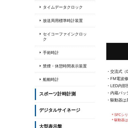
タイムデータクロック
放送局用標準時計装置
セイコーファインクロッ
ク
手術時計
禁煙・休憩時間表示装置
・交流式（D
・FM電波
船舶時計
・LED内
・内蔵バッ
スポーツ計時計測
・駆動器は
デジタルサイネージ
＊SFCシ
＊駆動器は
大型表示盤