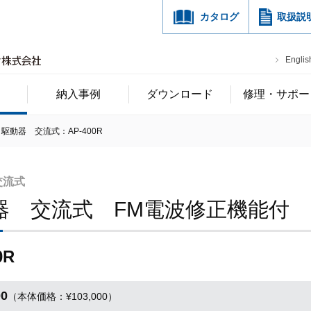
カタログ
取扱説
Englis
納入事例
ダウンロード
修理・サポー
駆動器 交流式：AP-400R
交流式
器 交流式 FM電波修正機能付
0R
00
（本体価格：¥103,000）