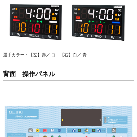
選手カラー：【左】赤／ 白 【右】白／ 青
背面 操作パネル