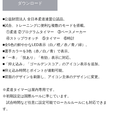
ダウンロード
■公益財団法人 全日本柔道連盟公認品。
■試合、トレーニングに便利な複数のモードを搭載。
①柔道 ②プログラムタイマー ③ペースメーカー
④ストップウオッチ ⑤タイマー ⑥時計
■全5色の鮮やかなLED表示（白／橙／赤／青／緑）。
■選手カラーを3色（赤／白／青）で表示。
■「一本」「技あり」「有効」表示に対応。
■「抑え込み」「ゴールデンスコア」のアイコン表示を追加。
■抑え込み時間とポイントが連動可能。
■背面のデザインを刷新し、アイコン主体のデザインに変更。
※柔道タイマーは屋内専用です。
※初期設定は国際ルールに準じています。
試合時間など任意に設定可能でローカルルールにも対応できま
す。