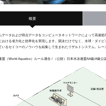
概要
ムデータおよび得点データをコンピュータネットワークによって高速処
における省力化と効率化を実現します。競泳だけでなく、水球・ダイビ
ているセイコーのノウハウを結集して生まれたリザルトシステム。レー
盟（World Aquatics）ルール適合 / （公財）日本水泳連盟AA級/A級公