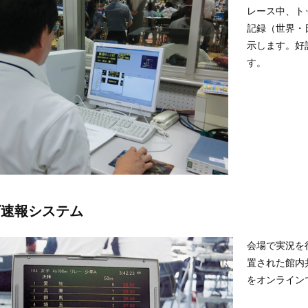
レース中、ト
記録（世界・
示します。好
す。
ビ速報システム
会場で実況を
置された館内
をオンライン