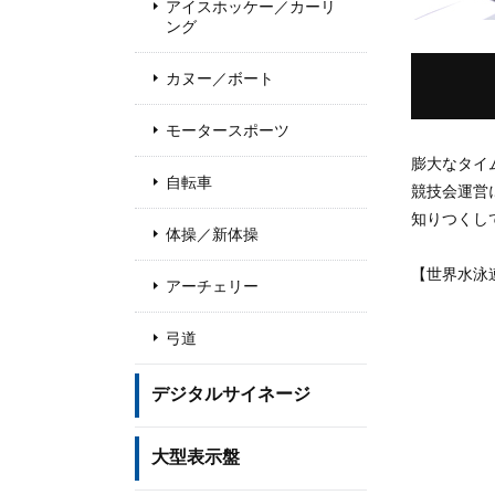
アイスホッケー／カーリ
ング
カヌー／ボート
モータースポーツ
膨大なタイ
自転車
競技会運営
知りつくし
体操／新体操
【世界水泳連
アーチェリー
弓道
デジタルサイネージ
大型表示盤