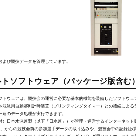
および競技データを管理しています。
ルトソフトウェア（パッケージ版含む
フトウェアは、競技会の運営に必要な基本的機能を装備したソフトウェ
や競泳用自動審判計時装置（プリンティングタイマー）との接続による
一連のデータ処理が実行できます。
財）日本水泳連盟（以下「日水連」）が管理・運営するインターネット
）」からの競技会前の参加選手データの取り込みや、競技会中の記録証/