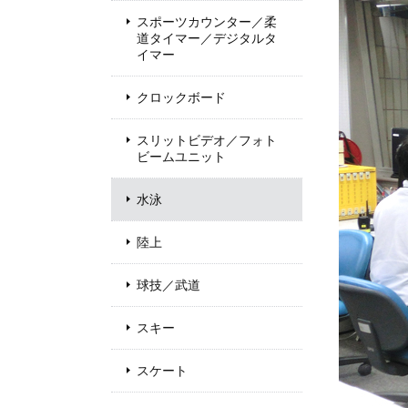
スポーツカウンター／柔
道タイマー／デジタルタ
イマー
クロックボード
スリットビデオ／フォト
ビームユニット
水泳
陸上
球技／武道
スキー
スケート