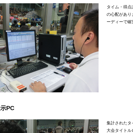
タイム・得点
の心配があり
ーディーで確
表示PC
集計されたタ
大会タイトル