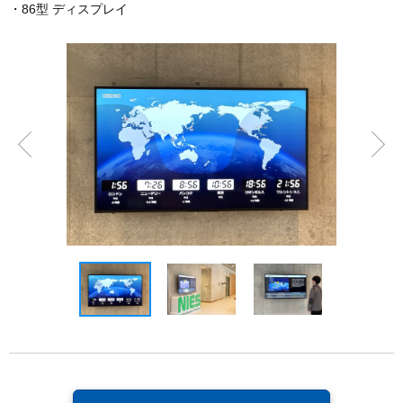
・86型 ディスプレイ
前へ
次