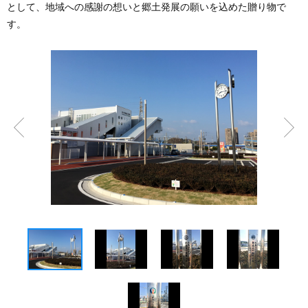
として、地域への感謝の想いと郷土発展の願いを込めた贈り物で
す。
前へ
次