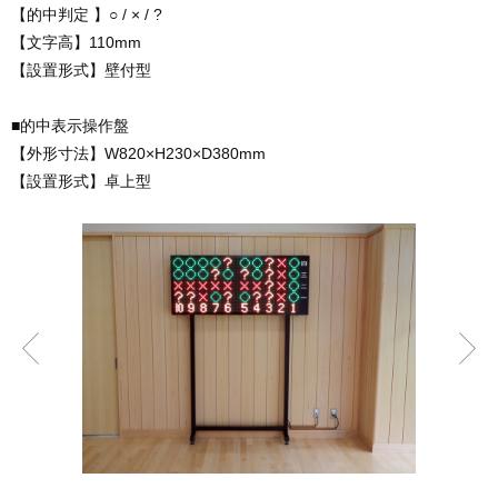
【的中判定 】○ / × / ?
【文字高】110mm
【設置形式】壁付型
■的中表示操作盤
【外形寸法】W820×H230×D380mm
【設置形式】卓上型
前へ
次