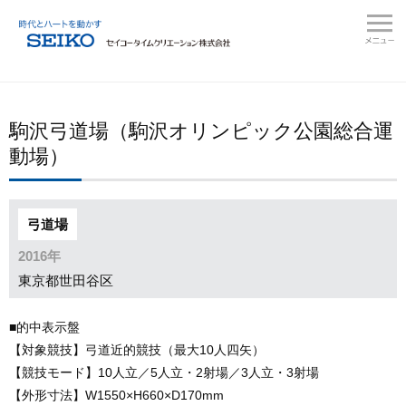
駒沢弓道場（駒沢オリンピック公園総合運
動場）
弓道場
2016年
東京都世田谷区
■的中表示盤
【対象競技】弓道近的競技（最大10人四矢）
【競技モード】10人立／5人立・2射場／3人立・3射場
【外形寸法】W1550×H660×D170mm