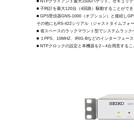
■ NTPクライアント最大1500パケット。セキ
■ 子時計を最大120台（4回路）駆動することがで
■ GPS受信器GNS-1000（オプション）と接続し
その他にもRS-422シリアル（ジャストタイムフ
■ 省スペースのラックマウント型でシステムラッ
■ １PPS、10MHZ、IRIG-Bなどのインターフェー
■ NTPクロックの設定と本機器を2～4台用意す